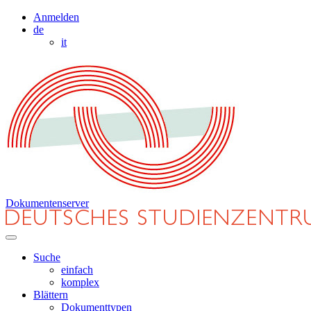
Anmelden
de
it
Dokumentenserver
Suche
einfach
komplex
Blättern
Dokumenttypen