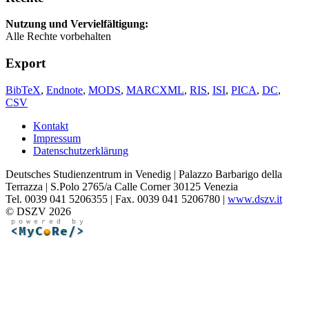
Nutzung und Vervielfältigung:
Alle Rechte vorbehalten
Export
BibTeX
,
Endnote
,
MODS
,
MARCXML
,
RIS
,
ISI
,
PICA
,
DC
,
CSV
Kontakt
Impressum
Datenschutzerklärung
Deutsches Studienzentrum in Venedig | Palazzo Barbarigo della
Terrazza | S.Polo 2765/a Calle Corner 30125 Venezia
Tel. 0039 041 5206355 | Fax. 0039 041 5206780 |
www.dszv.it
© DSZV 2026