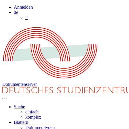
Anmelden
de
it
Dokumentenserver
Suche
einfach
komplex
Blättern
Dokumenttypen