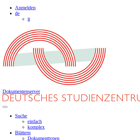
Anmelden
de
it
Dokumentenserver
Suche
einfach
komplex
Blättern
Dokumenttypen