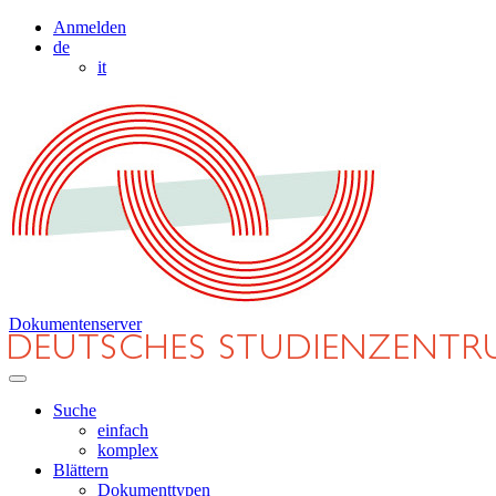
Anmelden
de
it
Dokumentenserver
Suche
einfach
komplex
Blättern
Dokumenttypen