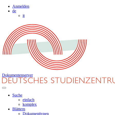
Anmelden
de
it
Dokumentenserver
Suche
einfach
komplex
Blättern
Dokumenttypen