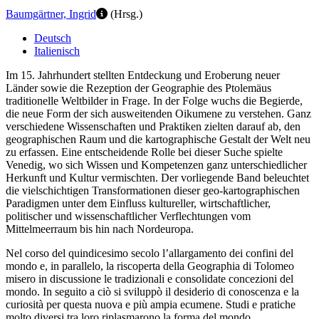
Baumgärtner, Ingrid
(Hrsg.)
Deutsch
Italienisch
Im 15. Jahrhundert stellten Entdeckung und Eroberung neuer
Länder sowie die Rezeption der Geographie des Ptolemäus
traditionelle Weltbilder in Frage. In der Folge wuchs die Begierde,
die neue Form der sich ausweitenden Oikumene zu verstehen. Ganz
verschiedene Wissenschaften und Praktiken zielten darauf ab, den
geographischen Raum und die kartographische Gestalt der Welt neu
zu erfassen. Eine entscheidende Rolle bei dieser Suche spielte
Venedig, wo sich Wissen und Kompetenzen ganz unterschiedlicher
Herkunft und Kultur vermischten. Der vorliegende Band beleuchtet
die vielschichtigen Transformationen dieser geo-kartographischen
Paradigmen unter dem Einfluss kultureller, wirtschaftlicher,
politischer und wissenschaftlicher Verflechtungen vom
Mittelmeerraum bis hin nach Nordeuropa.
Nel corso del quindicesimo secolo l’allargamento dei confini del
mondo e, in parallelo, la riscoperta della Geographia di Tolomeo
misero in discussione le tradizionali e consolidate concezioni del
mondo. In seguito a ciò si sviluppò il desiderio di conoscenza e la
curiosità per questa nuova e più ampia ecumene. Studi e pratiche
molto diversi tra loro riplasmarono la forma del mondo,