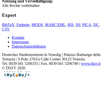
Nutzung und Vervielfältigung:
Alle Rechte vorbehalten
Export
BibTeX
,
Endnote
,
MODS
,
MARCXML
,
RIS
,
ISI
,
PICA
,
DC
,
CSV
Kontakt
Impressum
Datenschutzerklärung
Deutsches Studienzentrum in Venedig | Palazzo Barbarigo della
Terrazza | S.Polo 2765/a Calle Corner 30125 Venezia
Tel. 0039 041 5206355 | Fax. 0039 041 5206780 |
www.dszv.it
© DSZV 2026