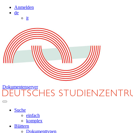
Anmelden
de
it
Dokumentenserver
Suche
einfach
komplex
Blättern
Dokumenttypen