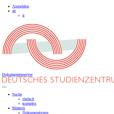
Anmelden
de
it
Dokumentenserver
Suche
einfach
komplex
Blättern
Dokumenttypen