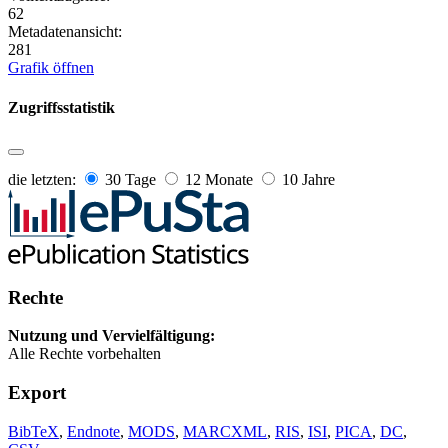
62
Metadatenansicht:
281
Grafik öffnen
Zugriffsstatistik
die letzten:
30 Tage
12 Monate
10 Jahre
Rechte
Nutzung und Vervielfältigung:
Alle Rechte vorbehalten
Export
BibTeX
,
Endnote
,
MODS
,
MARCXML
,
RIS
,
ISI
,
PICA
,
DC
,