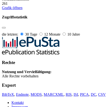
261
Grafik öffnen
Zugriffsstatistik
die letzten:
30 Tage
12 Monate
10 Jahre
Rechte
Nutzung und Vervielfältigung:
Alle Rechte vorbehalten
Export
BibTeX
,
Endnote
,
MODS
,
MARCXML
,
RIS
,
ISI
,
PICA
,
DC
,
CSV
Kontakt
Impressum