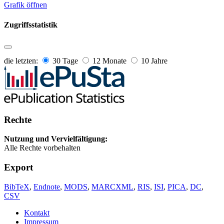
Grafik öffnen
Zugriffsstatistik
die letzten:
30 Tage
12 Monate
10 Jahre
Rechte
Nutzung und Vervielfältigung:
Alle Rechte vorbehalten
Export
BibTeX
,
Endnote
,
MODS
,
MARCXML
,
RIS
,
ISI
,
PICA
,
DC
,
CSV
Kontakt
Impressum