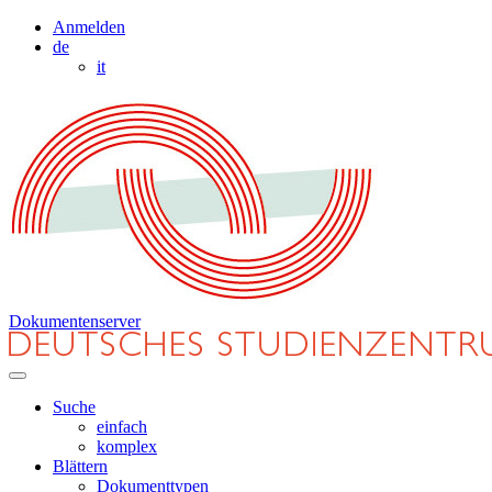
Anmelden
de
it
Dokumentenserver
Suche
einfach
komplex
Blättern
Dokumenttypen