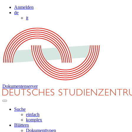
Anmelden
de
it
Dokumentenserver
Suche
einfach
komplex
Blättern
Dokumenttypen