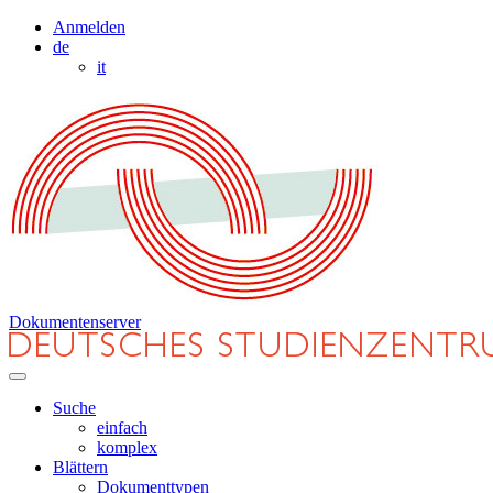
Anmelden
de
it
Dokumentenserver
Suche
einfach
komplex
Blättern
Dokumenttypen