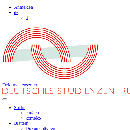
Anmelden
de
it
Dokumentenserver
Suche
einfach
komplex
Blättern
Dokumenttypen