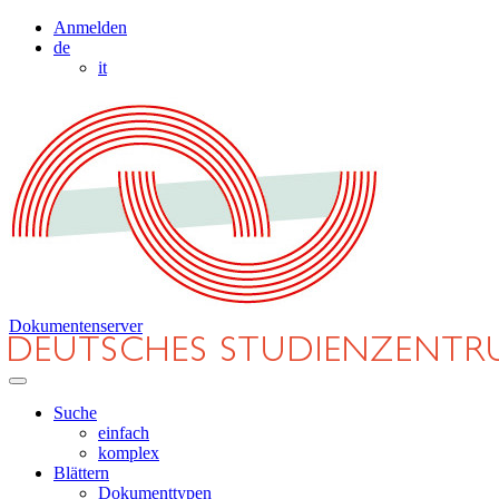
Anmelden
de
it
Dokumentenserver
Suche
einfach
komplex
Blättern
Dokumenttypen