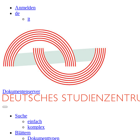
Anmelden
de
it
Dokumentenserver
Suche
einfach
komplex
Blättern
Dokumenttypen