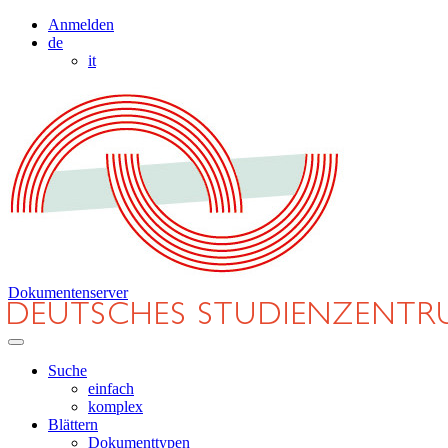
Anmelden
de
it
Dokumentenserver
Suche
einfach
komplex
Blättern
Dokumenttypen