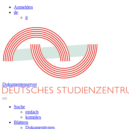
Anmelden
de
it
Dokumentenserver
Suche
einfach
komplex
Blättern
Dokumenttypen