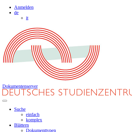
Anmelden
de
it
Dokumentenserver
Suche
einfach
komplex
Blättern
Dokumenttypen