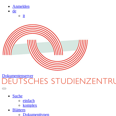
Anmelden
de
it
Dokumentenserver
Suche
einfach
komplex
Blättern
Dokumenttypen