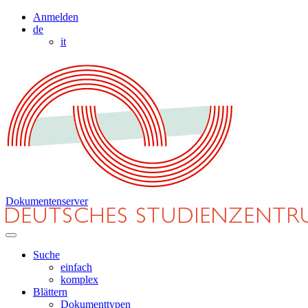
Anmelden
de
it
Dokumentenserver
Suche
einfach
komplex
Blättern
Dokumenttypen