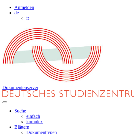
Anmelden
de
it
Dokumentenserver
Suche
einfach
komplex
Blättern
Dokumenttypen