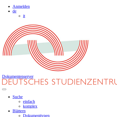
Anmelden
de
it
Dokumentenserver
Suche
einfach
komplex
Blättern
Dokumenttypen