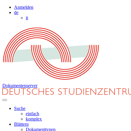
Anmelden
de
it
Dokumentenserver
Suche
einfach
komplex
Blättern
Dokumenttypen