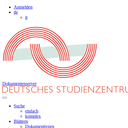
Anmelden
de
it
Dokumentenserver
Suche
einfach
komplex
Blättern
Dokumenttypen