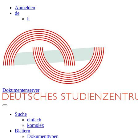
Anmelden
de
it
Dokumentenserver
Suche
einfach
komplex
Blättern
Dokumenttypen