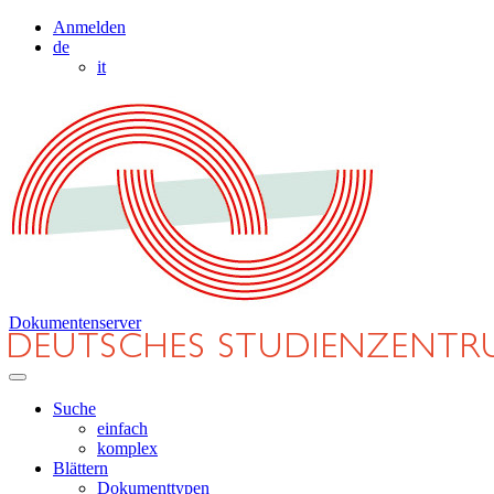
Anmelden
de
it
Dokumentenserver
Suche
einfach
komplex
Blättern
Dokumenttypen