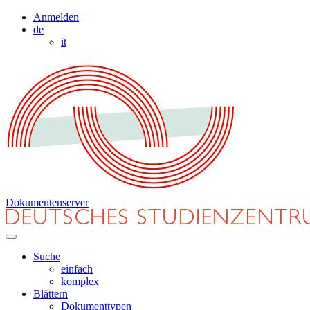
Anmelden
de
it
Dokumentenserver
Suche
einfach
komplex
Blättern
Dokumenttypen