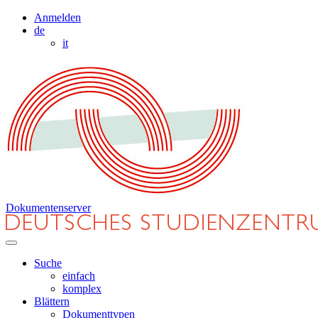
Anmelden
de
it
Dokumentenserver
Suche
einfach
komplex
Blättern
Dokumenttypen