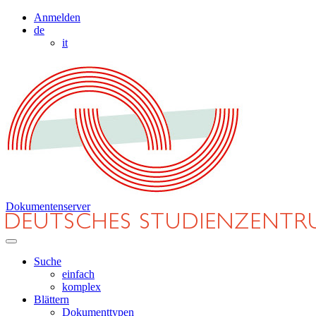
Anmelden
de
it
Dokumentenserver
Suche
einfach
komplex
Blättern
Dokumenttypen