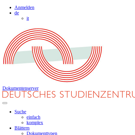
Anmelden
de
it
Dokumentenserver
Suche
einfach
komplex
Blättern
Dokumenttypen