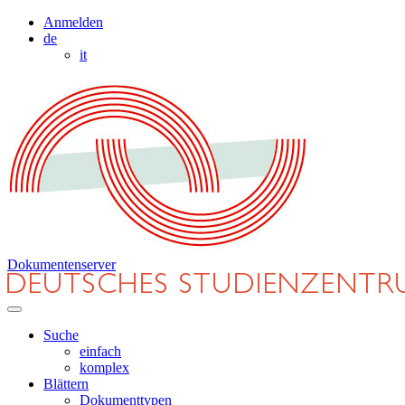
Anmelden
de
it
Dokumentenserver
Suche
einfach
komplex
Blättern
Dokumenttypen