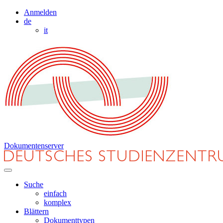
Anmelden
de
it
Dokumentenserver
Suche
einfach
komplex
Blättern
Dokumenttypen