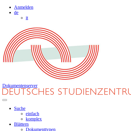
Anmelden
de
it
Dokumentenserver
Suche
einfach
komplex
Blättern
Dokumenttypen