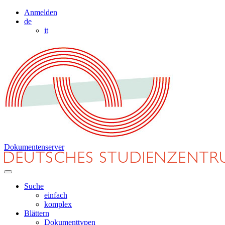
Anmelden
de
it
Dokumentenserver
Suche
einfach
komplex
Blättern
Dokumenttypen