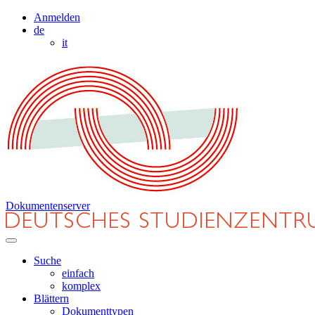
Anmelden
de
it
Dokumentenserver
Suche
einfach
komplex
Blättern
Dokumenttypen