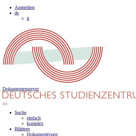
Anmelden
de
it
Dokumentenserver
Suche
einfach
komplex
Blättern
Dokumenttypen