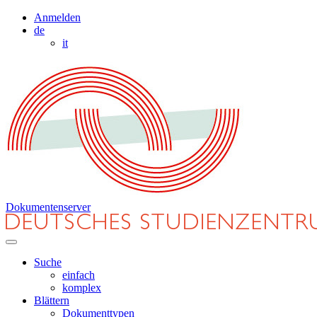
Anmelden
de
it
Dokumentenserver
Suche
einfach
komplex
Blättern
Dokumenttypen