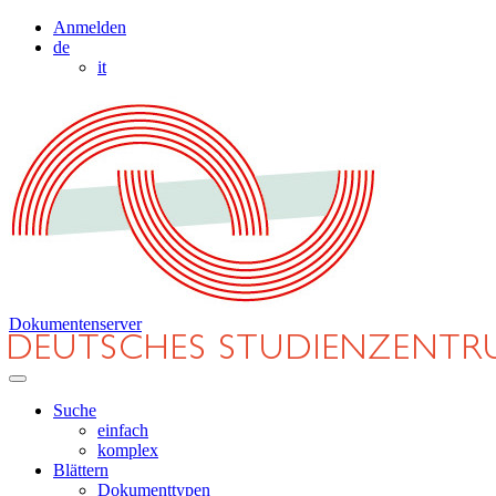
Anmelden
de
it
Dokumentenserver
Suche
einfach
komplex
Blättern
Dokumenttypen