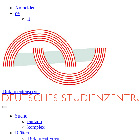
Anmelden
de
it
Dokumentenserver
Suche
einfach
komplex
Blättern
Dokumenttypen