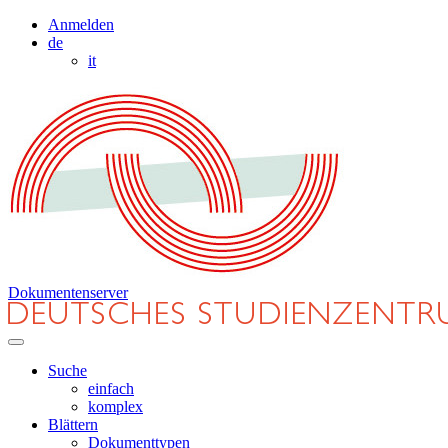
Anmelden
de
it
Dokumentenserver
Suche
einfach
komplex
Blättern
Dokumenttypen