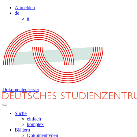
Anmelden
de
it
Dokumentenserver
Suche
einfach
komplex
Blättern
Dokumenttypen