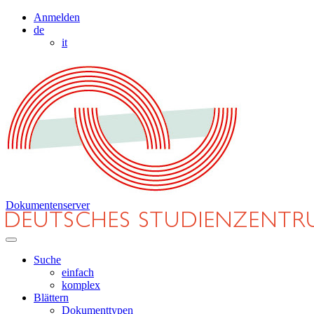
Anmelden
de
it
Dokumentenserver
Suche
einfach
komplex
Blättern
Dokumenttypen