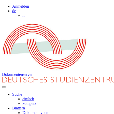
Anmelden
de
it
Dokumentenserver
Suche
einfach
komplex
Blättern
Dokumenttypen