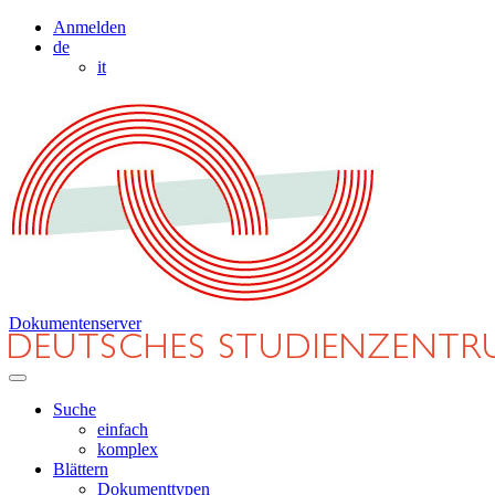
Anmelden
de
it
Dokumentenserver
Suche
einfach
komplex
Blättern
Dokumenttypen