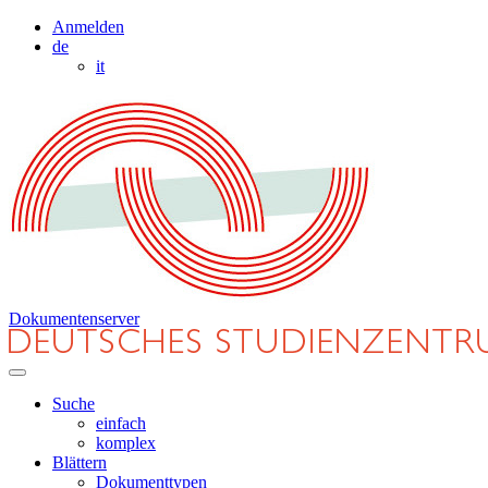
Anmelden
de
it
Dokumentenserver
Suche
einfach
komplex
Blättern
Dokumenttypen