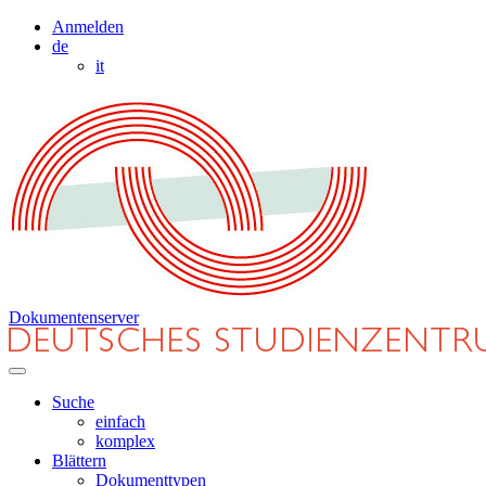
Anmelden
de
it
Dokumentenserver
Suche
einfach
komplex
Blättern
Dokumenttypen