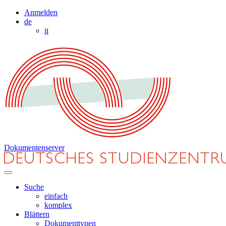
Anmelden
de
it
Dokumentenserver
Suche
einfach
komplex
Blättern
Dokumenttypen