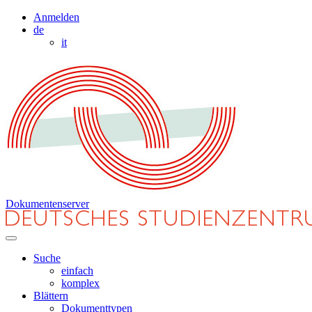
Anmelden
de
it
Dokumentenserver
Suche
einfach
komplex
Blättern
Dokumenttypen