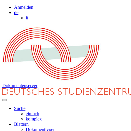
Anmelden
de
it
Dokumentenserver
Suche
einfach
komplex
Blättern
Dokumenttypen