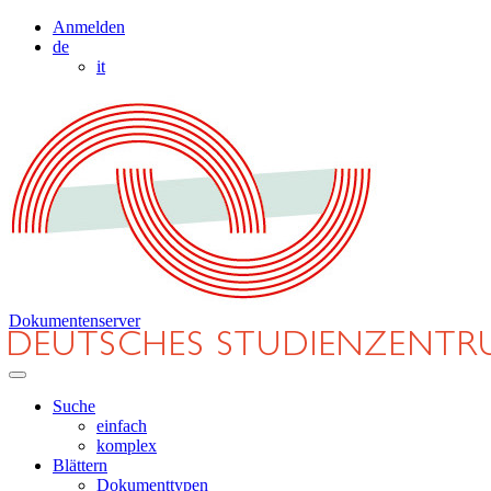
Anmelden
de
it
Dokumentenserver
Suche
einfach
komplex
Blättern
Dokumenttypen