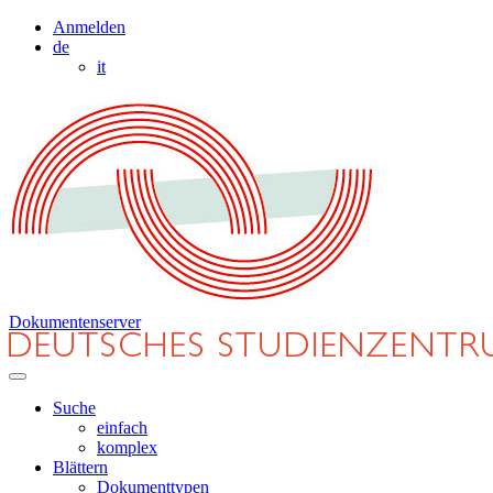
Anmelden
de
it
Dokumentenserver
Suche
einfach
komplex
Blättern
Dokumenttypen